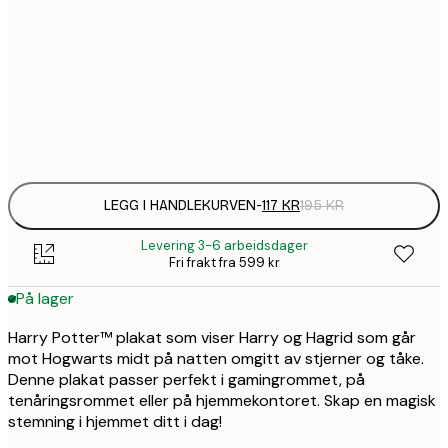
1
30x40 cm
202,
50x70 cm
Frame
options
LEGG I HANDLEKURVEN
-
117 KR
195 KR
Levering 3-6 arbeidsdager
Fri frakt fra 599 kr
På lager
Harry Potter™ plakat som viser Harry og Hagrid som går
mot Hogwarts midt på natten omgitt av stjerner og tåke.
Denne plakat passer perfekt i gamingrommet, på
tenåringsrommet eller på hjemmekontoret. Skap en magisk
stemning i hjemmet ditt i dag!