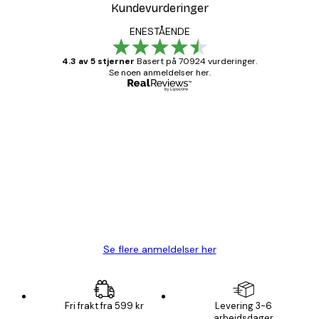
Kundevurderinger
ENESTÅENDE
4.3 av 5 stjerner
Basert på 70924 vurderinger.
Se noen anmeldelser her.
Verifisert kjøper
Kundevurderinger
Fine plakater, rammen var også fin.
4 feb
Carina R
Se flere anmeldelser her
Fri frakt fra 599 kr
Levering 3-6
arbeidsdager