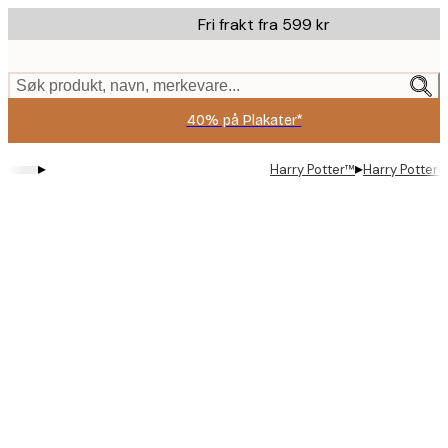
Skip
Fri frakt fra 599 kr
to
main
content.
Søk produkt, navn, merkevare...
40% på Plakater*
▸
▸
Harry Potter™
Harry Potter™