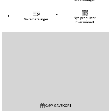
Nye produkter
Sikre betalinger
hver måned
E-mail
SEND
Butikk
Poster Store
Kundeservice
KJØP GAVEKORT