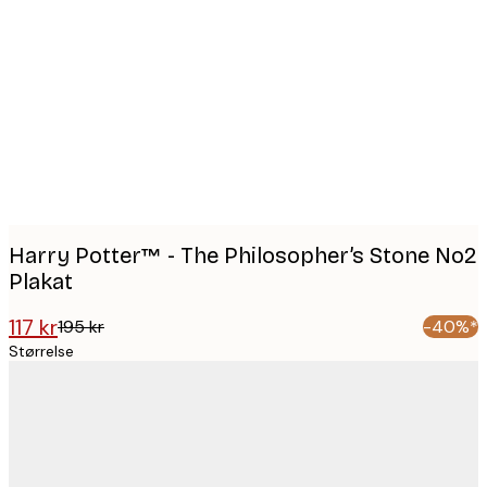
Product
images
Harry Potter™ - The Philosopher’s Stone No2
Plakat
117 kr
195 kr
-40%*
Størrelse