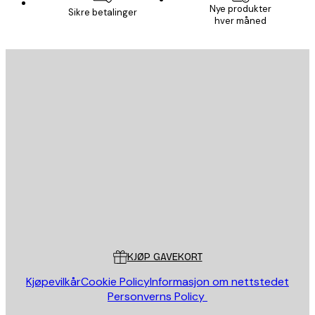
Nye produkter
Sikre betalinger
hver måned
E-mail
SEND
Butikk
Poster Store
Kundeservice
KJØP GAVEKORT
Kjøpevilkår
Cookie Policy
Informasjon om nettstedet
Personverns Policy