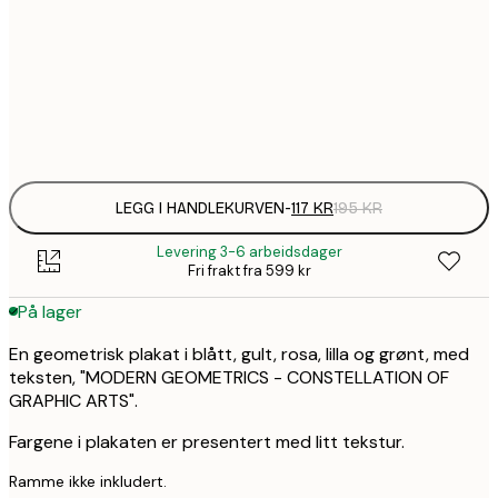
1
30x40 cm
Frame
options
LEGG I HANDLEKURVEN
-
117 KR
195 KR
Levering 3-6 arbeidsdager
Fri frakt fra 599 kr
På lager
En geometrisk plakat i blått, gult, rosa, lilla og grønt, med
teksten, "MODERN GEOMETRICS - CONSTELLATION OF
GRAPHIC ARTS".
Fargene i plakaten er presentert med litt tekstur.
Ramme ikke inkludert.