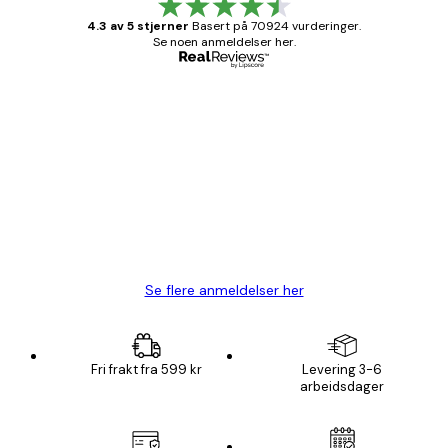
4.3 av 5 stjerner
Basert på 70924 vurderinger.
Se noen anmeldelser her.
Verifisert kjøper
Kundevurderinger
Fine plakater, rammen var også fin.
4 feb
Carina R
Se flere anmeldelser her
Fri frakt fra 599 kr
Levering 3-6
arbeidsdager