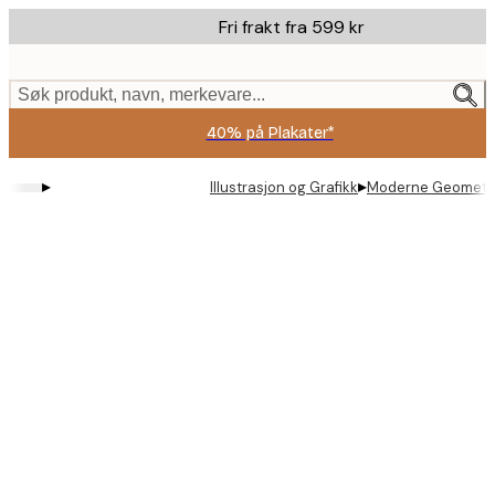
Skip
Fri frakt fra 599 kr
to
main
content.
Søk produkt, navn, merkevare...
40% på Plakater*
▸
▸
Illustrasjon og Grafikk
Moderne Geometri