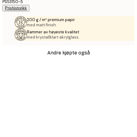
PS53150-5
Prishistorikk
200 g / m² premium papir
med matt finish.
Rammer av høyeste kvalitet
med krystallklart akrylglass.
Andre kjøpte også