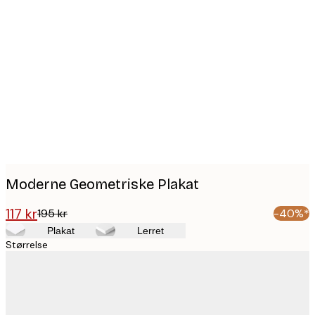
Product
images
Moderne Geometriske Plakat
117 kr
195 kr
-40%*
Plakat
Lerret
Størrelse