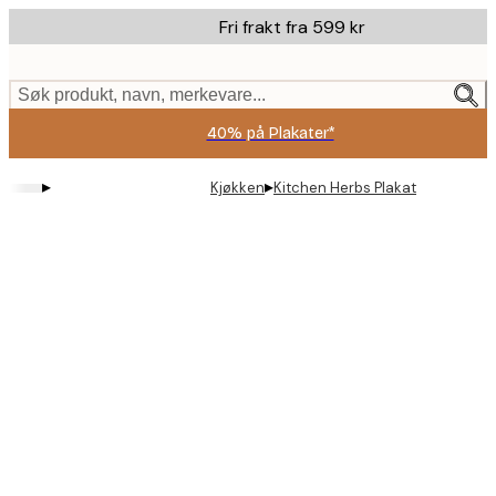
Skip
Fri frakt fra 599 kr
to
main
content.
Søk produkt, navn, merkevare...
40% på Plakater*
▸
▸
Kjøkken
Kitchen Herbs Plakat