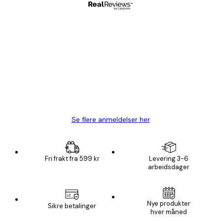
Verifisert kjøper
Kundevurderinger
Fine plakater, rammen var også fin.
4 feb
Carina R
Se flere anmeldelser her
Fri frakt fra 599 kr
Levering 3-6
arbeidsdager
Nye produkter
Sikre betalinger
hver måned