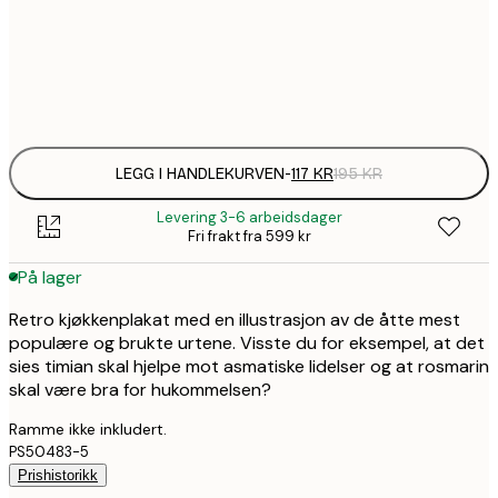
30x40 cm
Frame
options
LEGG I HANDLEKURVEN
-
117 KR
195 KR
Levering 3-6 arbeidsdager
Fri frakt fra 599 kr
På lager
Retro kjøkkenplakat med en illustrasjon av de åtte mest
populære og brukte urtene. Visste du for eksempel, at det
sies timian skal hjelpe mot asmatiske lidelser og at rosmarin
skal være bra for hukommelsen?
Ramme ikke inkludert.
PS50483-5
Prishistorikk