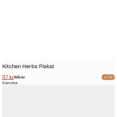
Product
images
Kitchen Herbs Plakat
117 kr
195 kr
-40%*
Størrelse