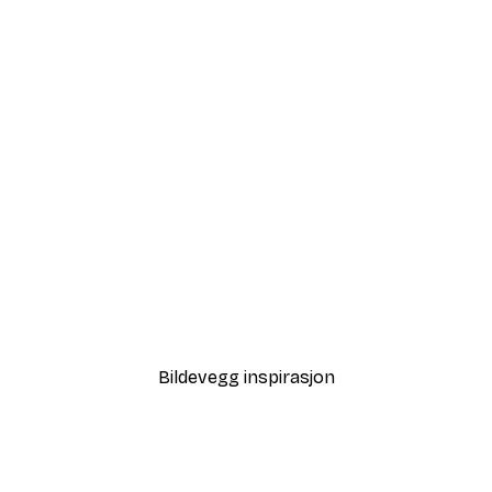
-40%*
 along the Stream Plakat
Fra 64,80 kr
108 kr
Bildevegg inspirasjon