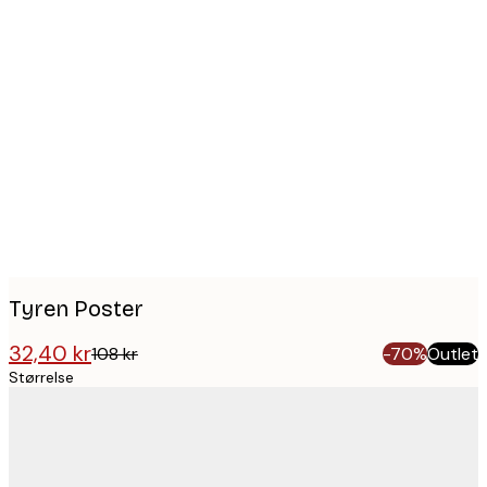
Product
images
Tyren Poster
32,40 kr
108 kr
-70%
Outlet
Størrelse