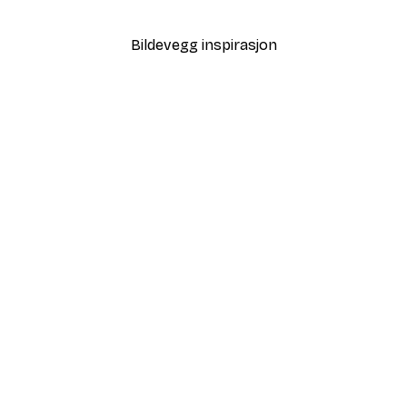
Fra 32,40 kr
108 kr
Bildevegg inspirasjon