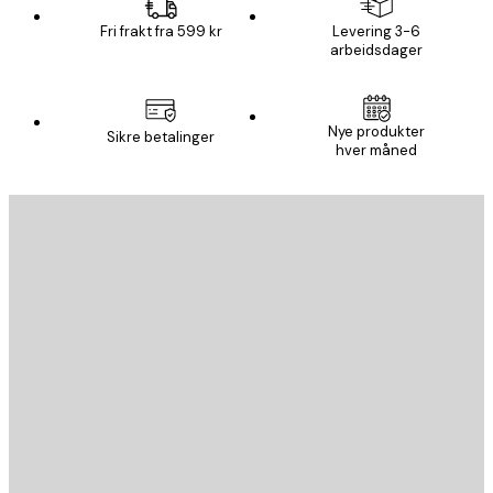
Fri frakt fra 599 kr
Levering 3-6
arbeidsdager
Nye produkter
Sikre betalinger
hver måned
E-mail
SEND
Butikk
Poster Store
Kundeservice