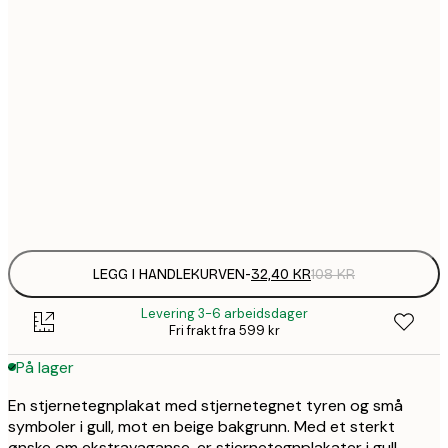
32,
21x30 cm
58,
30x40 cm
94,
50x70 cm
Frame
options
LEGG I HANDLEKURVEN
-
32,40 KR
108 KR
Levering 3-6 arbeidsdager
Fri frakt fra 599 kr
På lager
En stjernetegnplakat med stjernetegnet tyren og små
symboler i gull, mot en beige bakgrunn. Med et sterkt
ønske om ekstravaganse, er stjernetegnplakater i gull