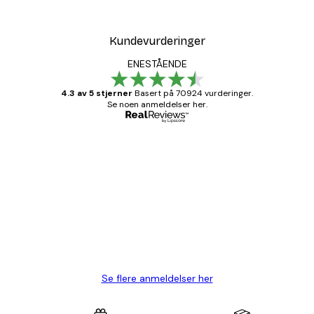
Kundevurderinger
ENESTÅENDE
4.3 av 5 stjerner
Basert på 70924 vurderinger.
Se noen anmeldelser her.
Verifisert kjøper
Kundevurderinger
Fine plakater, rammen var også fin.
4 feb
Carina R
Se flere anmeldelser her