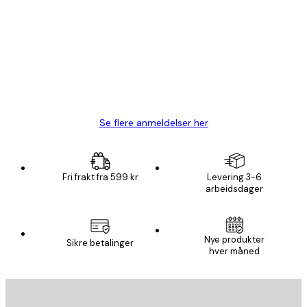
Fine plakater, rammen var også fin.
4 feb
Carina R
Se flere anmeldelser her
Fri frakt fra 599 kr
Levering 3-6
arbeidsdager
E-mail
Nye produkter
Sikre betalinger
hver måned
ABONNER