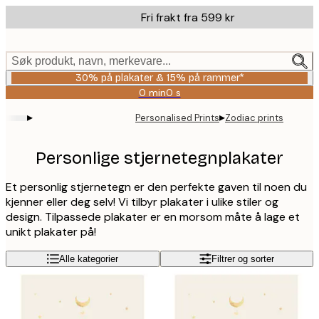
Skip
Fri frakt fra 599 kr
to
main
content.
Søk produkt, navn, merkevare...
30% på plakater & 15% på rammer*
0 min
0 s
Gyldig
til
▸
▸
Personalised Prints
Zodiac prints
og
med:
2026-
Personlige stjernetegnplakater
08-
06
Et personlig stjernetegn er den perfekte gaven til noen du
kjenner eller deg selv! Vi tilbyr plakater i ulike stiler og
design. Tilpassede plakater er en morsom måte å lage et
unikt plakater på!
Alle kategorier
Filtrer og sorter