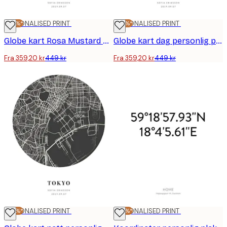
-20%*
PERSONALISED PRINT
-20%*
PERSONALISED PRINT
Globe kart Rosa Mustard personlig plakat
Globe kart dag personlig plakat
Fra 359,20 kr
449 kr
Fra 359,20 kr
449 kr
-20%*
PERSONALISED PRINT
-20%*
PERSONALISED PRINT