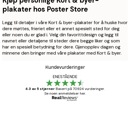
Kjøp personlige Kort & byer-
plakater hos Poster Store
Legg til detaljer i våre Kort & byer-plakater for å huske hvor
dere møttes, frieriet eller et annet spesielt sted for deg
eller noen du er glad i. Velg din favorittdesign og legg til
navnet eller detaljene til steder dere begge liker og som
har en spesiell betydning for dere. Gjenopplev dagen og
minnene den bringer med våre plakater med Kort & byer.
Kundevurderinger
ENESTÅENDE
4.3 av 5 stjerner
Basert på 70924 vurderinger.
Se noen anmeldelser her.
Verifisert kjøper
Kundevurderinger
Fine plakater, rammen var også fin.