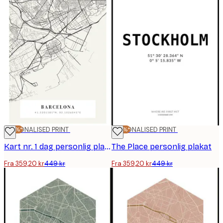
-20%*
PERSONALISED PRINT
-20%*
PERSONALISED PRINT
Kart nr. 1 dag personlig plakat
The Place personlig plakat
Fra 359,20 kr
449 kr
Fra 359,20 kr
449 kr