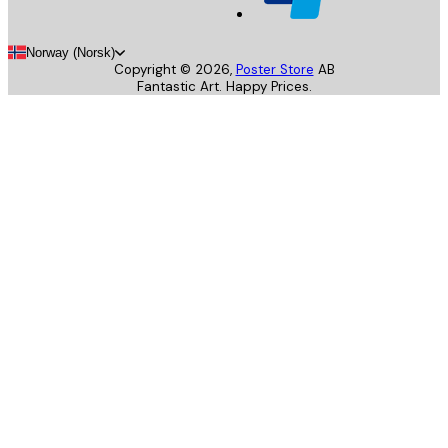
Norway (Norsk)
Copyright ©
2026
,
Poster Store
AB
Fantastic Art. Happy Prices.