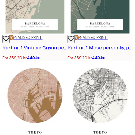
-20%*
PERSONALISED PRINT
-20%*
PERSONALISED PRINT
Kart nr. 1 Vintage Grønn personlig plakat
Kart nr. 1 Mose personlig plakat
Fra 359,20 kr
449 kr
Fra 359,20 kr
449 kr