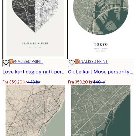
-20%*
PERSONALISED PRINT
-20%*
PERSONALISED PRINT
Love kart dag og natt personlig plakat
Globe kart Mose personlig plakat
Fra 359,20 kr
449 kr
Fra 359,20 kr
449 kr