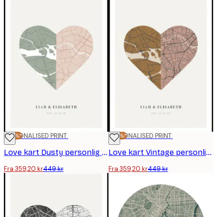
-20%*
PERSONALISED PRINT
-20%*
PERSONALISED PRINT
Love kart Dusty personlig plakat
Love kart Vintage personlig plakat
Fra 359,20 kr
449 kr
Fra 359,20 kr
449 kr