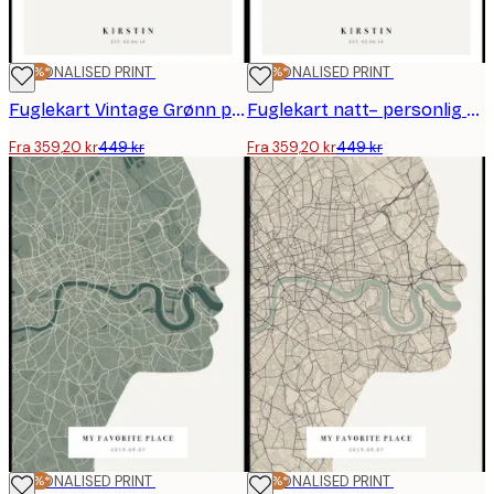
-20%*
PERSONALISED PRINT
-20%*
PERSONALISED PRINT
Fuglekart Vintage Grønn personlig plakat
Fuglekart natt– personlig plakat
Fra 359,20 kr
449 kr
Fra 359,20 kr
449 kr
-20%*
PERSONALISED PRINT
-20%*
PERSONALISED PRINT