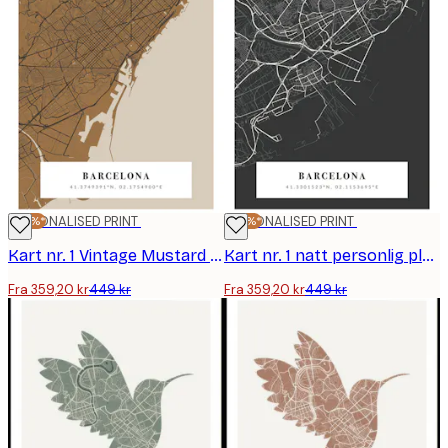
-20%*
PERSONALISED PRINT
-20%*
PERSONALISED PRINT
Kart nr. 1 Vintage Mustard personlig plakat
Kart nr. 1 natt personlig plakat
Fra 359,20 kr
449 kr
Fra 359,20 kr
449 kr