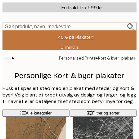
Skip
Fri frakt fra 599 kr
to
main
content.
Søk produkt, navn, merkevare...
40% på Plakater*
0 min
0 s
Gyldig
til
▸
▸
Personalised Prints
Kort & byer-plakater
og
med:
2026-
Personlige Kort & byer-plakater
08-
09
Husk et spesielt sted med en plakat med steder og Kort &
byer! Velg blant et bredt utvalg av design og farger, og legg
til navnet eller detaljene til et sted som betyr mye for deg
Alle kategorier
Filtrer og sorter