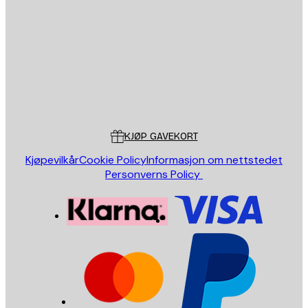
E-mail
SEND
Butikk
Poster Store
Kundeservice
KJØP GAVEKORT
Kjøpevilkår
Cookie Policy
Informasjon om nettstedet
Personverns Policy