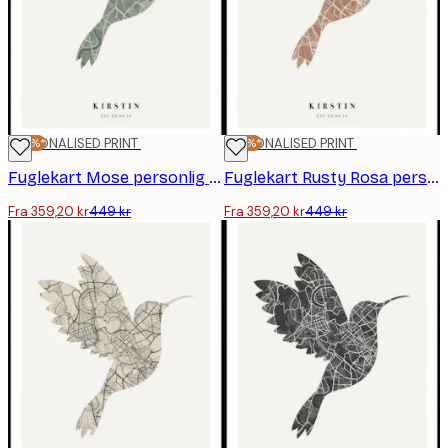
-20%*
PERSONALISED PRINT
-20%*
PERSONALISED PRINT
Fuglekart Mose personlig plakat
Fuglekart Rusty Rosa personlig plakat
Fra 359,20 kr
449 kr
Fra 359,20 kr
449 kr