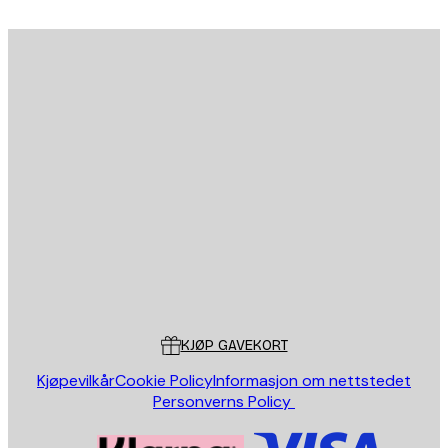
ABONNER
Personvernpolicy
E-mail
SEND
Butikk
Poster Store
Kundeservice
KJØP GAVEKORT
Kjøpevilkår
Cookie Policy
Informasjon om nettstedet
Personverns Policy