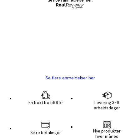
Se noen anmeldelser her.
Verifisert kjøper
Kundevurderinger
Fine plakater, rammen var også fin.
4 feb
Carina R
Se flere anmeldelser her
Fri frakt fra 599 kr
Levering 3-6
arbeidsdager
E-mail
Nye produkter
Sikre betalinger
hver måned