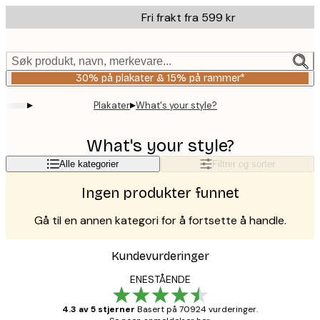
Skip
Fri frakt fra 599 kr
to
main
content.
Søk produkt, navn, merkevare...
30% på plakater & 15% på rammer*
▸
▸
Plakater
What's your style?
What's your style?
Alle kategorier
Filtrer og sorter
Ingen produkter funnet
Gå til en annen kategori for å fortsette å handle.
Kundevurderinger
ENESTÅENDE
4.3 av 5 stjerner
Basert på 70924 vurderinger.