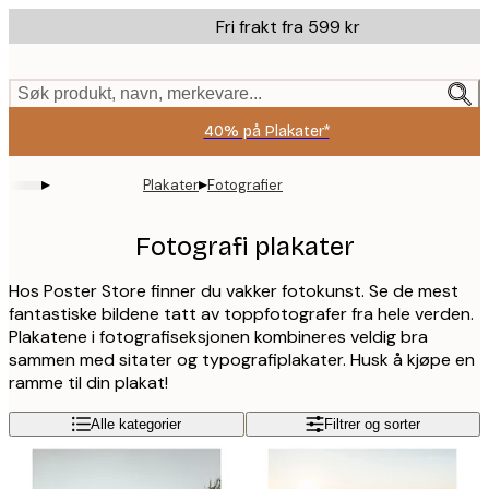
Skip
Fri frakt fra 599 kr
to
main
content.
Søk produkt, navn, merkevare...
40% på Plakater*
▸
▸
Plakater
Fotografier
Fotografi plakater
Hos Poster Store finner du vakker fotokunst. Se de mest
fantastiske bildene tatt av toppfotografer fra hele verden.
Plakatene i fotografiseksjonen kombineres veldig bra
sammen med sitater og typografiplakater. Husk å kjøpe en
ramme til din plakat!
Alle kategorier
Filtrer og sorter