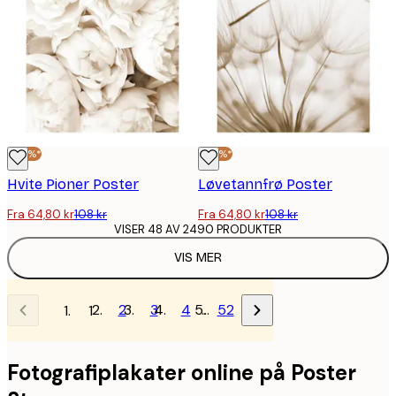
-40%*
-40%*
Hvite Pioner Poster
Løvetannfrø Poster
Fra 64,80 kr
108 kr
Fra 64,80 kr
108 kr
VISER 48 AV 2490 PRODUKTER
VIS MER
2
3
4
…
52
1
Fotografiplakater online på Poster