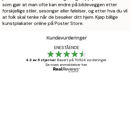
som gjør at man ofte kan endre på bildeveggen etter
forskjellige stiler, sesonger eller følelser, og etter hva du vil
at folk skal tenke når de besøker ditt hjem. Kjøp billige
kunstplakater online på Poster Store.
Kundevurderinger
ENESTÅENDE
4.3 av 5 stjerner
Basert på 70924 vurderinger.
Se noen anmeldelser her.
Verifisert kjøper
Kundevurderinger
Fine plakater, rammen var også fin.
4 feb
Carina R