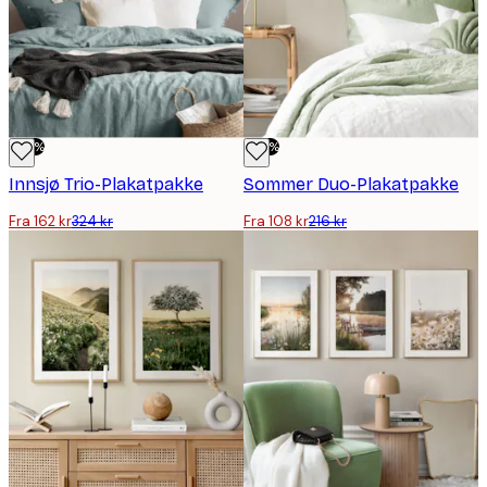
-50%
-50%
Innsjø Trio-Plakatpakke
Sommer Duo-Plakatpakke
Fra 162 kr
324 kr
Fra 108 kr
216 kr