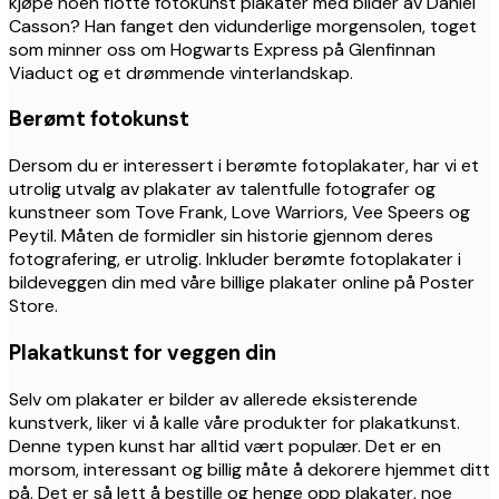
kjøpe noen flotte fotokunst plakater med bilder av Daniel
Casson? Han fanget den vidunderlige morgensolen, toget
som minner oss om Hogwarts Express på Glenfinnan
Viaduct og et drømmende vinterlandskap.
Berømt fotokunst
Dersom du er interessert i berømte fotoplakater, har vi et
utrolig utvalg av plakater av talentfulle fotografer og
kunstneer som Tove Frank, Love Warriors, Vee Speers og
Peytil. Måten de formidler sin historie gjennom deres
fotografering, er utrolig. Inkluder berømte fotoplakater i
bildeveggen din med våre billige plakater online på Poster
Store.
Plakatkunst for veggen din
Selv om plakater er bilder av allerede eksisterende
kunstverk, liker vi å kalle våre produkter for plakatkunst.
Denne typen kunst har alltid vært populær. Det er en
morsom, interessant og billig måte å dekorere hjemmet ditt
på. Det er så lett å bestille og henge opp plakater, noe