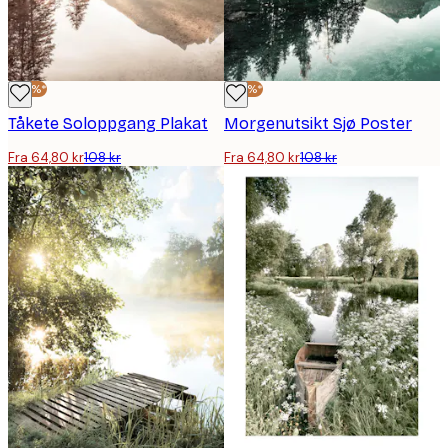
-40%*
-40%*
Tåkete Soloppgang Plakat
Morgenutsikt Sjø Poster
Fra 64,80 kr
108 kr
Fra 64,80 kr
108 kr