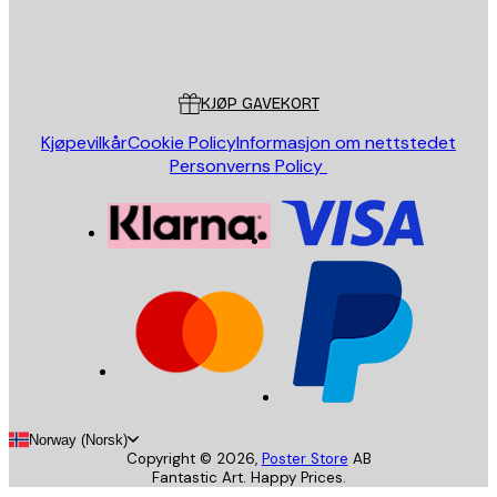
Butikk
Poster Store
Kundeservice
KJØP GAVEKORT
Kjøpevilkår
Cookie Policy
Informasjon om nettstedet
Personverns Policy
Norway (Norsk)
Copyright ©
2026
,
Poster Store
AB
Fantastic Art. Happy Prices.