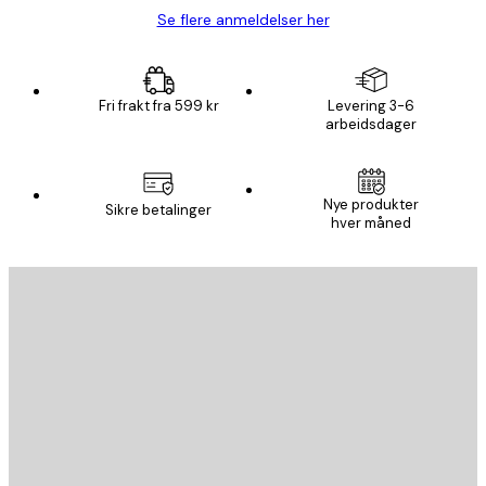
Se flere anmeldelser her
Fri frakt fra 599 kr
Levering 3-6
arbeidsdager
Nye produkter
Sikre betalinger
hver måned
E-mail
SEND