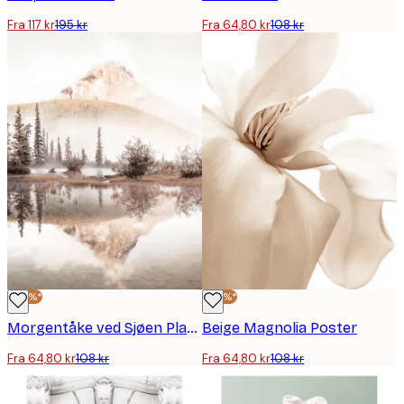
Fra 117 kr
195 kr
Fra 64,80 kr
108 kr
-40%*
-40%*
Morgentåke ved Sjøen Plakat
Beige Magnolia Poster
Fra 64,80 kr
108 kr
Fra 64,80 kr
108 kr