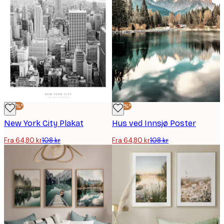
-40%*
-40%*
New York City Plakat
Hus ved Innsjø Poster
Fra 64,80 kr
108 kr
Fra 64,80 kr
108 kr