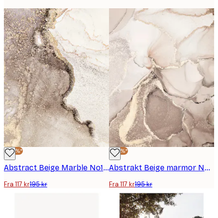
-40%*
-40%*
Abstract Beige Marble No1 plakat
Abstrakt Beige marmor No2 plakat
Fra 117 kr
195 kr
Fra 117 kr
195 kr